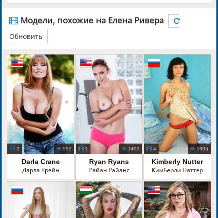
Модели, похожие на Елена Ривера
Обновить
2
552
1
1453
4
1905
Darla Crane
Ryan Ryans
Kimberly Nutter
Дарла Крейн
Райан Райанс
Кимберли Наттер