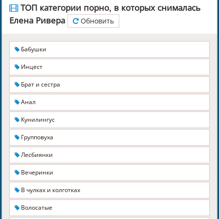
ТОП категории порно, в которых снималась
Елена Ривера
Обновить
Бабушки
Инцест
Брат и сестра
Анал
Кунилингус
Групповуха
Лесбиянки
Вечеринки
В чулках и колготках
Волосатые