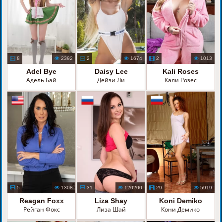
8
2392
2
1674
2
1013
Adel Bye
Daisy Lee
Kali Roses
Адель Бай
Дейзи Ли
Кали Розес
5
1308
31
120200
29
5919
Reagan Foxx
Liza Shay
Koni Demiko
Рейган Фокс
Лиза Шай
Кони Демико