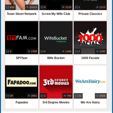
166
22415
8
2133
1
1215
Team Skeet Network
Screw My Wife Club
Private Classics
4
1598
6
1346
2
1293
SPYfam
Wife Bucket
1000 Facials
29
2881
2
760
21
2826
Fapadoo
3rd Degree Movies
We Are Hairy