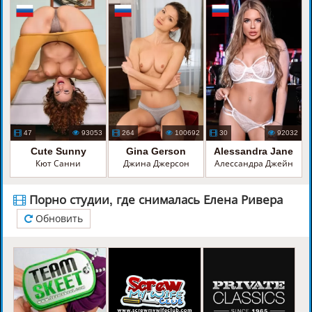
47
93053
264
100692
30
92032
Cute Sunny
Gina Gerson
Alessandra Jane
Кют Санни
Джина Джерсон
Алессандра Джейн
Порно студии, где снималась Елена Ривера
Обновить